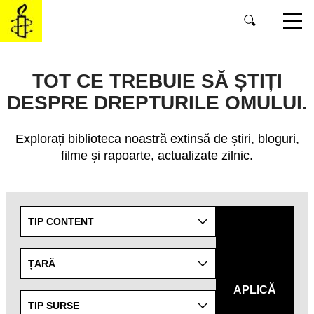
SKIP
TO
MAIN
CONTENT
TOT CE TREBUIE SĂ ȘTIȚI
DESPRE DREPTURILE OMULUI.
Explorați biblioteca noastră extinsă de știri, bloguri,
filme și rapoarte, actualizate zilnic.
Refine
TIP CONTENT
your
search
results
ȚARĂ
by
APLICĂ
targeting
TIP SURSE