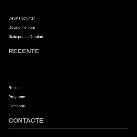
Expand
Implică-
Devină voluntar
te
sub-
Devino membru
list
Scrie pentru Drepturi
RECENTE
Expand
Recente
Recente
sub-
list
Programe
Campanii
CONTACTE