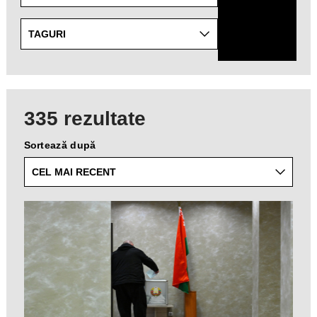
specific
topics
from
TAGURI
the
list
of
available
335 rezultate
taxonomies.
Sortează după