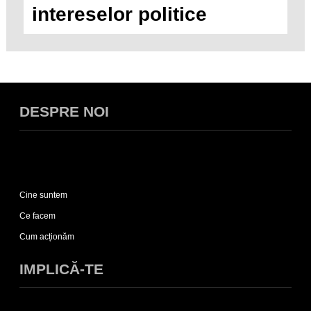
intereselor politice
DESPRE NOI
Expand
Despre
Cine suntem
noi
sub-
Ce facem
list
Cum acționăm
IMPLICĂ-TE