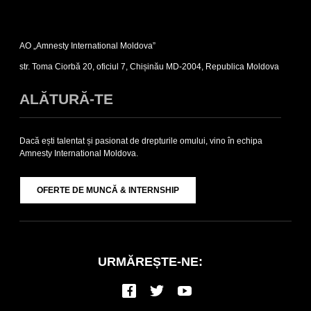
Expand
Contacte
AO „Amnesty International Moldova”
sub-
list
str. Toma Ciorbă 20, oficiul 7, Chișinău MD-2004, Republica Moldova
ALĂTURĂ-TE
Dacă ești talentat și pasionat de drepturile omului, vino în echipa
Amnesty International Moldova.
OFERTE DE MUNCĂ & INTERNSHIP
URMĂREȘTE-NE: