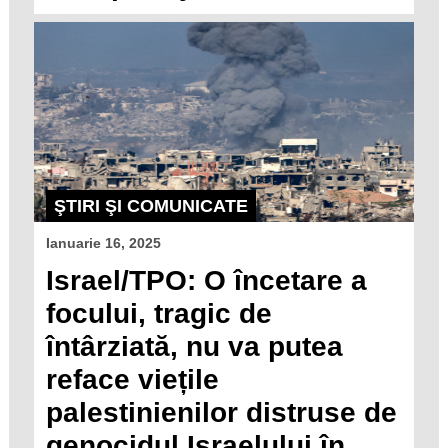
ŞTIRI ŞI COMUNICATE
Ianuarie 16, 2025
Israel/TPO: O încetare a
focului, tragic de
întârziată, nu va putea
reface viețile
palestinienilor distruse de
genocidul Israelului în