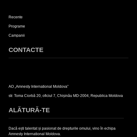
Expand
Recente
Recente
sub-
list
Programe
Campanii
CONTACTE
Expand
Contacte
AO „Amnesty International Moldova”
sub-
list
str. Toma Ciorbă 20, oficiul 7, Chișinău MD-2004, Republica Moldova
ALĂTURĂ-TE
Dacă ești talentat și pasionat de drepturile omului, vino în echipa
Amnesty International Moldova.