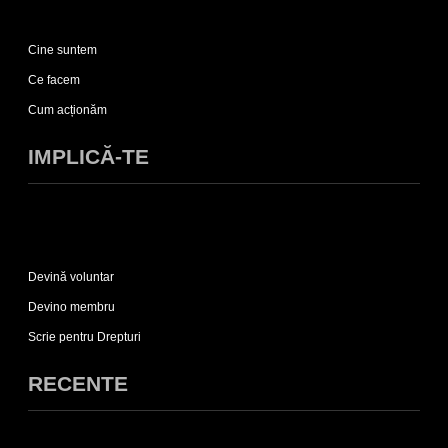
Expand
Despre
Cine suntem
noi
sub-
Ce facem
list
Cum acționăm
IMPLICĂ-TE
Expand
Implică-
Devină voluntar
te
sub-
Devino membru
list
Scrie pentru Drepturi
RECENTE