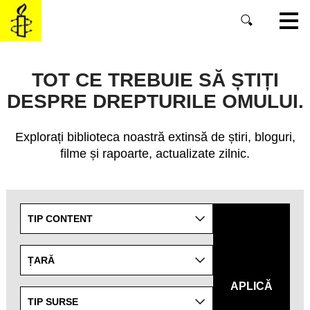
SKIP
TO
MAIN
CONTENT
TOT CE TREBUIE SĂ ȘTIȚI
DESPRE DREPTURILE OMULUI.
Explorați biblioteca noastră extinsă de știri, bloguri,
filme și rapoarte, actualizate zilnic.
Refine
TIP CONTENT
your
search
results
ȚARĂ
by
APLICĂ
targeting
TIP SURSE