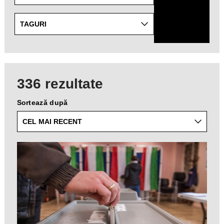
specific
topics
from
TAGURI
the
list
of
available
336 rezultate
taxonomies.
Sortează după