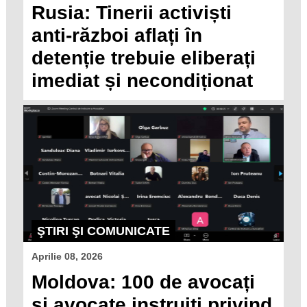
Rusia: Tinerii activiști
anti-război aflați în
detenție trebuie eliberați
imediat și necondiționat
ŞTIRI ŞI COMUNICATE
Aprilie 08, 2026
Moldova: 100 de avocați
și avocate instruiți privind