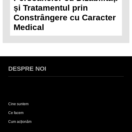
și Tratamentul prin
Constrângere cu Caracter
Medical
DESPRE NOI
Expand
Despre
Cine suntem
noi
sub-
Ce facem
list
Cum acționăm