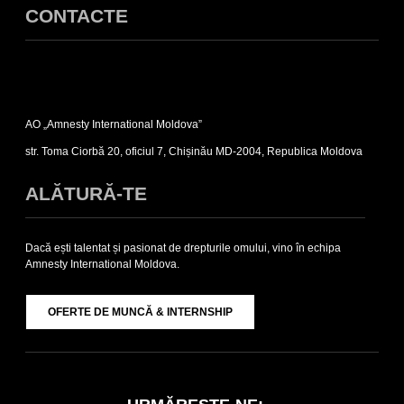
CONTACTE
Expand
Contacte
AO „Amnesty International Moldova”
sub-
list
str. Toma Ciorbă 20, oficiul 7, Chișinău MD-2004, Republica Moldova
ALĂTURĂ-TE
Dacă ești talentat și pasionat de drepturile omului, vino în echipa
Amnesty International Moldova.
OFERTE DE MUNCĂ & INTERNSHIP