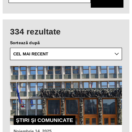
specific
topics
from
the
list
334 rezultate
of
available
Sortează după
taxonomies.
ŞTIRI ŞI COMUNICATE
Noiembrie 14, 2025