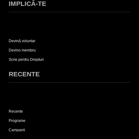
IMPLICĂ-TE
Expand
Implică-
Devină voluntar
te
sub-
Devino membru
list
Scrie pentru Drepturi
RECENTE
Expand
Recente
Recente
sub-
list
Programe
Campanii