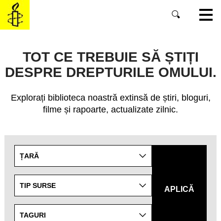
SKIP
TO
MAIN
CONTENT
TOT CE TREBUIE SĂ ȘTIȚI
DESPRE DREPTURILE OMULUI.
Explorați biblioteca noastră extinsă de știri, bloguri,
filme și rapoarte, actualizate zilnic.
Refine
ȚARĂ
your
search
results
TIP SURSE
APLICĂ
by
targeting
TAGURI