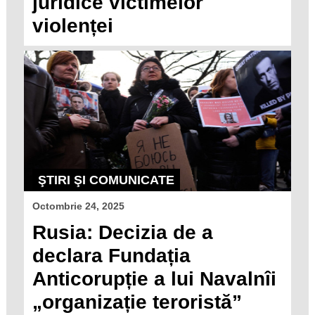
juridice victimelor
violenței
ŞTIRI ŞI COMUNICATE
Octombrie 24, 2025
Rusia: Decizia de a
declara Fundația
Anticorupție a lui Navalnîi
„organizație teroristă”